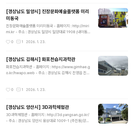
였다. 주기철 목사는 일제강점기 신사참배에 반대하며, 신
사참배 반대 운동에 앞장서 불경죄로 체포되어 징역 10년
[경상남도 밀양시] 진장문화예술플랫폼 미리
형을 선고받고, 평양교도소 복역 중 잔혹한 고문으로 순교
미동국
(1944.04.21)했다. 기념관에는 나라와 민족을 위해 끝까
글 내용
지 일제에 저항했던 항일 독립운동가이자 대표적인 순교자
진장문화예술플랫폼 미리미동국 - 홈페이지 : http://miri
인 주기철 목사의 생애와 업적을 살펴볼 수 있으며, 어린이
mi.kr - 주소 : 경상남도 밀양시 밀양대로 1908 (내이동)
들에게는 좋은 교육의 장이 되고 있다. 창원시는 주기철 목
문화체육관광부와 밀양시가 주최한 문화적 도시재생사업
작성시간
0
1
2026. 1. 23.
사 기념관에서부터 시작하는, 주기철 목사 성지 순례길 코
의 일환으로 진행되었던 진장문화예술 플랫폼 ‘미리미동
스를 ..
국’은 2019년 11월 30일 개관하였으며 진장문화예술 테
마 명칭인 미리미동국은 원삼국시대 변한의 소국으로 현재
[경상남도 김해시] 화포천습지과학관
의 밀양시가 위치한 자리에 있던 나라였다. 미리미동국은
글 내용
화포천습지과학관 - 홈페이지 : https://www.gimhae.g
철이 풍부해 철제 농기구로 벼농사를 많이 지었으며 땅이
o.kr/hwapo.web - 주소 : 경상남도 김해시 진영읍 진영
기름져 마를 심어 베를 짜고 뽕나무를 심고 누에를 쳐 비단
로265번길 330화포천습지과학관은 경상남도의 내륙습
도 지었다. 이렇게 밀양 땅에 풍부한 자원을 바탕으로 외세
지, 하천형습지인 화포천의 생태·환경 가치를 알리기 위해
의 침략에도 굴하지 않고 찬란한 문화의 꽃을 피울 수 있었
작성시간
0
1
2026. 1. 23.
조성된 생태교육 중심 시설이다. 1층에는 기획전시실, 생태
던 소국이었다. 미리미동국이 위치하고 있는 지역은 1960
교육 공간이 마련되어 있고, 2층에는 습지과학실, 화포천
년경 사하라 태풍으로 많은 ..
의 사계, 철새 전시와 라이브스케치 등이 구성되어 있다. 3
[경상남도 양산시] 3D과학체험관
층은 자연놀이터와 휴게공원 등 체험과 휴식 공간을 제공
글 내용
하며, 옥상 포토데크와 철새전망대는 화포천습지의 전경을
3D과학체험관 - 홈페이지 : http://3d.yangsan.go.kr/
조망할 수 있는 명소이다. 과학관은 전시, 체험, 탐방이 어
- 주소 : 경상남도 양산시 웅상대로 1009-1 (주진동)양산
우러진 생태문화 교육의 거점이다. ※ 소개 정보 - 이용시간
시에 위치한 3D과학체험관은 경남 양산시에 위치한 첨단
: 09:00~18:00 (입장 마감 17:00) - 쉬는날 : 매..
과학기술 전문 체험관으로, 최신 기술을 활용한 3D 및 4D