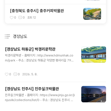
[충청북도 충주시] 충주커피박물관
0
0
조회
12
경상남도
분류 전체보기
주요 글 목록
[경상남도 하동군] 박경리문학관
글 내용
박경리문학관 - 홈페이지 : http://www.hdmunhak.co
m/park - 주소 : 경상남도 하동군 악양면 평사리길 79박
경리문학관은 대하소설 『토지』의 작가 박경리의 업적을 기
리고 선양하기 위해 지상 1층 연면적 307.4㎡ 규모의 기
작성시간
0
0
2026. 5. 8.
와 한식목구조로 2016년 5월 4일 개관하였다. 문학관에
는 선생이 평소 사용하거나 아끼던 유품 41점과 각 출판사
가 발행한 소설 『토지』 전질, 초상화, 영상물, 『토지』 속 인
[경상남도 진주시] 진주실크박물관
물지도 등이 전시되어 있으며, 문학관 마당에는 박경리 선
글 내용
생 전신동상이 세워져 있다. ※ 소개 정보 - 이용시간 : 09:
진주실크박물관 - 홈페이지 : https://www.jinju.go.kr/ji
00~18:00 - 쉬는날 : 연중무휴 - 이용요금 : 무료 - 문의
njusilk/collections/list/0 - 주소 : 경상남도 진주시 문
및안내 : 055-882-2675 - 주차요금 : 무료 ◎ 주차요금
산읍 월아산로 994대한민국 실크 생산량의 70% 이상을
- 내용 : 무료본 저작물은 '..
담당해온 실크의 도시 진주에서 100여 년에 걸친 실크산