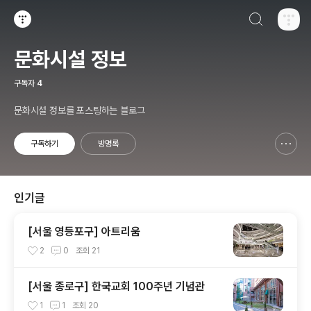
검색하기
티스토리
문화시설 정보
구독자
4
문화시설 정보를 포스팅하는 블로그
구독하기
방명록
신고하기 레이어
열기
인기글
[서울 영등포구] 아트리움
2
0
조회
21
[서울 종로구] 한국교회 100주년 기념관
1
1
조회
20