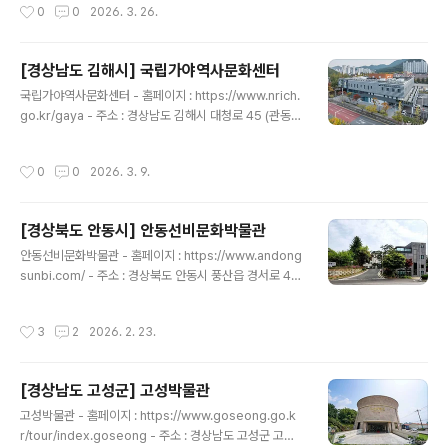
작성시간
0
0
2026. 3. 26.
업의 역사와 기술, 문화적 가치를 집대성한 복합 문화시설
이다. 2025년 11월 문산읍 실크융복합전문농공단지에 개
관했으며, 지상 3층 지하 1층, 연면적 2,933㎡ 규모를 갖
[경상남도 김해시] 국립가야역사문화센터
추고 있다. 건물 외관은 바람에 너울거리는 실크 천의 부드
글 내용
러운 곡선을 형상화하여 설계되었으며, 자연 채광을 살린
국립가야역사문화센터 - 홈페이지 : https://www.nrich.
개방감 있는 내부 구조가 특징이다. 상설전시실에서는 누
go.kr/gaya - 주소 : 경상남도 김해시 대청로 45 (관동
에고치부터 화려한 비단으로 탄생하는 전 과정을 감각적으
동)국립가야역사문화센터는 우리가 가야를 기억하는 다양
로 풀어내며, 실크의 역사, 직조, 산업사, 과학..
한 방법을 보여주고자 개관하였으며 가야와 관련한 발굴자
작성시간
0
0
2026. 3. 9.
료, 기록물, 도서 등 모든 자료를 아카이빙 하는 역할을 수
행하고 있다. 전시실에서는 세계 유산으로 등재된 가야 고
분군 7곳의 역사적 가치와 의미, 그리고 오랜 시간의 연구
[경상북도 안동시] 안동선비문화박물관
를 거쳐 마침내 복원한 가야 중장기 병의 말 갑옷을 공개하
글 내용
고 있다. 국립가야문화유산연구소에 30여 년 간 격납되어
안동선비문화박물관 - 홈페이지 : https://www.andong
있던 가야토기를 가까이서 보고 느낄 수 있는 특별한 전시
sunbi.com/ - 주소 : 경상북도 안동시 풍산읍 경서로 43
공간도 있다. 가야 관련 연구자들이 기증한 책부터 국가유
80-49안동선비문화박물관은 선비정신을 되살려 인성 함
산청이 펴낸 책까지 가야의 이야기를 한자리에 모아놓은
양뿐만 아니라 한국 정신문화를 표상하는 영남의 선비문화
작성시간
3
2
2026. 2. 23.
도서열람 공간도 마련되..
유산이 고유한 전통의 빛을 발할 수 있도록 하는데 기여하
고자 2014년 11월 24일 개관한 박물관이다. 경상북도 유
형문화유산 ‘향병일기’를 비롯하여 일부 소장한 자료들이
[경상남도 고성군] 고성박물관
전시되고 있다. 또한 연수, 기관 단체 교육 워크숍, 세미나,
글 내용
친목회, 연회 등 각종 행사가 가능한 시설을 갖춰 세대 간
고성박물관 - 홈페이지 : https://www.goseong.go.k
누구나 즐길 수 있는 문화복합공간으로서의 기능도 하고
r/tour/index.goseong - 주소 : 경상남도 고성군 고성