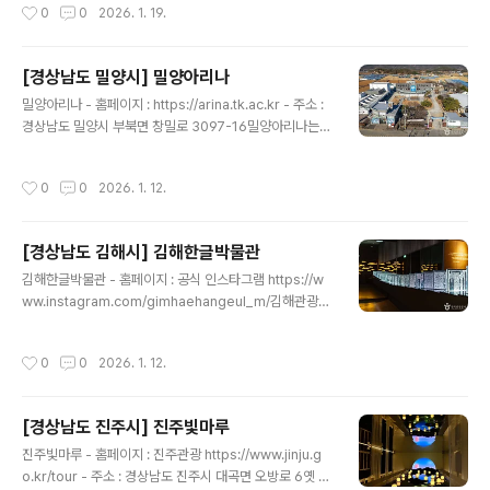
작성시간
0
0
2026. 1. 19.
입체 영상 체험을 통해 과학을 더욱 생생하고 흥미롭게 즐
길 수 있는 공간이다. 2013년 개관 후 지속적으로 홀로그
램, VR(가상현실), AR(증강현실), MR(혼합현실), 인터렉
[경상남도 밀양시] 밀양아리나
티브시스템, 로봇 등 최신과학 기술이 반영된 콘텐츠를 구
글 내용
축하여 현재 12개 체험관을 운영하고 있다. 또한 코딩, 로
밀양아리나 - 홈페이지 : https://arina.tk.ac.kr - 주소 :
봇 만들기, 3D펜 등 아이들의 상상력과 사고력을 키워주는
경상남도 밀양시 부북면 창밀로 3097-16밀양아리나는 1
창의체험교육을 매주 진행하고 있어 학습과 놀이가 자연스
999년 밀양 연극촌의 이름으로 개촌하여 성벽극장, 꿈꾸
럽게 결합되며, 다양한 과학행사를 통해 과학문화 확산..
는예술터, 꿈꾸는극장, 스튜디오, 달뫼도서관 등의 시설 등
작성시간
0
0
2026. 1. 12.
이 건립되어 운영되고 있다. 밀양공연예술축제, 대한민국
청소년 연극제, 아리나 청춘열전, 월산축제 등 연중 많은 공
연문화 행사가 이루어지고 있으며, 주말 상설공연 및 버스
[경상남도 김해시] 김해한글박물관
킹 공연 등의 다양한 볼거리를 제공하고 있다. 다양한 공연
글 내용
과 함께 연기 아카데미 프로그램을 통해 배우를 직접 양성
김해한글박물관 - 홈페이지 : 공식 인스타그램 https://w
하고 배출하는 종합예술 문화공간이며, 가족과 함께 방문
ww.instagram.com/gimhaehangeul_m/김해관광포
하기 좋은 곳으로 버스킹 공연은 물빛극장이나 캐노피 등
털 https://www.gimhae.go.kr/tour.web - 주소 : 경
에서 진행하고 있다. ※ 소개 정보 - 이용시간 : 09:00~18:
상남도 김해시 분성로 221 (외동)김해 한글박물관은 한글
작성시간
0
0
2026. 1. 12.
0..
연구에 큰 발자취를 남긴 김해 출신 한글학자 이윤재 선생
과 허웅 선생의 업적과 1443년 한글 창제 이후 한글문화
와 역사를 재조명하는 공간이다. 한글의 소중함을 알리기
[경상남도 진주시] 진주빛마루
위해 설립되었으며 한글 창제의 배경과 원리를 다양한 시
글 내용
각 자료와 체험 프로그램을 통해 소개한다. 한글과 관련된
진주빛마루 - 홈페이지 : 진주관광 https://www.jinju.g
유물, 서적, 현대적 활용 사례 등도 전시되어 있어 한글의
o.kr/tour - 주소 : 경상남도 진주시 대곡면 오방로 6옛 폐