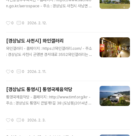
를 향하여 무한한 꿈을 펼칠 수 있는 문화공간으로서의 역
n.go.kr/aerospace - 주소 : 경상남도 사천시 사남면 공
할을 해 나가고 있다. ※ 소개 정보 - 이용시간 : [3월~10
단1로 108사천항공우주과학관은 항공우주과학에 대한 무
월]09:00~18:00 (입장 마감 17:30)[11..
한한 꿈과 상상의 나래를 펼쳐 나가는 곳이다. 본 과학관은
작성시간
0
0
2026. 2. 12.
항공 우주 전문 과학관으로서 상설전시실, 4D영상관, VR
체험존, 기획 전시실, 야외 전시장 등을 갖추고 있으며 1,2
층 전시실은 생각 발견, 신 재생에너지, 항공체험, 우주탐
[경상남도 사천시] 와인갤러리
험, 우주를 향한 무한한 상상 등 5가지 테마로 구성된 전시
글 내용
· 영상 · 체험시설과, 4차원 입체영상에 의자 진동, 바람, 향
와인갤러리 - 홈페이지 : https://와인갤러리.com/ - 주소
기 등 특수 효과를 온몸으로 느낄 수 있는 4D영상관을 통
: 경상남도 사천시 곤명면 경서대로 3552와인갤러리는 진
해 항공 우주에 대한 오감을 만족시키는 전문 과학관이다.
양호의 수위 상승에 따라 폐쇄되어 방치되었던 50여 년 전
※ 소개 정보 - 이용시간 : [하절기(3월~1..
의 기차 터널을 새롭게 다래와인을 저장하는 문화공간으로
작성시간
0
0
2026. 2. 11.
탈바꿈한 곳이다. 터널은 연중 12~17℃의 온도를 유지해
와인의 저장과 숙성에 더없이 좋은 장소이며, 230m에 이
르는 벽면에는 사천 지역 예술인들의 수채화, 유화, 조각,
[경상남도 통영시] 통영국제음악당
와인 아트 등의 예술작품을 전시하고 있다.수채화가 강영
글 내용
화, 조각가 박은상, 와인 아티스트 조현주, 유화가 문명숙
통영국제음악당 - 홈페이지 : http://www.timf.org/kr -
등 지역 예술인과 협업하여 갤러리 공간을 운영하고 있으
주소 : 경상남도 통영시 큰발개1길 38 (도남동)2014년 개
며, 기차 터널로 이용되었던 와인갤러리는 그 자체가 하나
관한 통영국제음악당은 2002년 시작된 통영국제음악제
의 큰 울림통으로서 크고 입체적인 음향효과 주는 곳으로,
의 페스티벌 하우스로서 세계와 아시아의 음악이 통하는
작성시간
0
0
2026. 2. 3.
지역 성악가 초청 ..
본거지이자 한려수도의 아름다운 경관을 더욱 돋보이게 하
는 통영의 랜드마크 역할을 하고 있다. 통영국제음악제, 윤
이상국제음악콩쿠르 등을 우리나라를 대표하는 축제 및 공