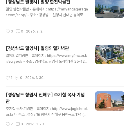
[경상남도 밀양시] 밀양 한천박물관
연을 개최하여 관객들에게 탁 트인 바다 경관 한가운데서
글 내용
펼쳐지는 음악회라는 색다른 경험을 선사하고 있다. 아름
밀양 한천박물관 - 홈페이지 : https://miryangagaraga
다운 한려수도의 자연경관과 우리나라 최고 수준의 뛰어난
r.com/shop/ - 주소 : 경상남도 밀양시 산내면 봉의로 5
음향을 자랑하는 대한민국 대표 클래식 공연장이다. ※ 소
8-31밀양시 밀양한천테마파크 내에 위치한 한천박물관은
개 정보 - 이용시간 : 상시 개방※ 공연장 내부는 공연 개최
한천의 우수성 및 한천의 역사, 변천과정 등 한천에 대한 모
작성시간
0
0
2026. 2. 2.
시 개방 - 쉬는날..
든 정보를 확인할 수 있으며 한천 생산에 필요한 도구 및 한
천 영상실 등 다양한 볼거리가 존재한다. 한천으로 만들 수
있는 다양한 디저트들도 존재하는데 박물관에서 디저트들
[경상남도 밀양시] 밀양의열기념관
과 제조방법들도 확인 가능하다. ※ 소개 정보 - 이용시간 :
글 내용
09:00~18:00 - 쉬는날 : 연중무휴※ 명절 연휴 휴무 별도
밀양의열기념관 - 홈페이지 : https://www.myfmc.or.k
공지 - 이용요금 : 무료 - 문의및안내 : 055-354-2100 -
r/euiyeol/ - 주소 : 경상남도 밀양시 노상하1길 25-122
주차시설 : 가능 - 주차요금 : 무료 ◎ 체험프로그램 - 내용
018년 3월 7일 약산 김원봉 장군의 생가터에 문을 연 밀
: 젤리 만들기 / 양..
양의열기념관은 자신의 목숨을 돌보지 않고 충의(忠義)에
작성시간
1
0
2026. 1. 30.
앞장선 사람을 뜻하는 의열(義烈)의 정신을 후세에 전하고
오늘을 살고 있는 우리 모두에게 독립운동의 참 가치를 보
여주기 위해 전국 최초로 건립된 기념관이다. 의열의 정신
[경상남도 창원시 진해구] 주기철 목사 기념
으로 항일독립운동에 앞장섰던 독립투사들의 꿈과 희망을
관
찾아가는 소중한 공간으로서, 의열단원과 투쟁사와 유물자
글 내용
료 등을 전시하고 있다. 밀양에서는 3·13 만세운동을 필두
주기철 목사 기념관 - 홈페이지 : http://www.jugicheol.
로 8차례의 만세 시위가 있었고, 밀양 출신 독립운동가는
or.kr/ - 주소 : 경상남도 창원시 진해구 웅천동로 174 (남
무려 80여 명에 이른다. 밀양의 만세운동 벽화로 시작하는
문동)주기철 목사 기념관은 진해가 고향인 항일 독립운동
작성시간
2
0
2026. 1. 23.
해천 항..
가 주기철 목사를 기리는 기념관으로 2015년 3월 개관하