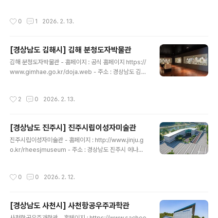
있다. ※ 소개 정보 - 이용시간 : 10:00~17:00 (입장 마감
읍 송학로113번길 50고성박물관의 건립은 1999년~20
16:00) - 쉬는날 : 매주 월요일 / 1월 1일..
02년 이루어진 사적 고성 송학동고분군 발굴조사의 성과
작성시간
0
1
2026. 2. 13.
로부터 본격적으로 시작되었다. 발굴조사를 통해 오랜 역
사의 침묵을 깨고 고성 소가야의 찬란했던 문화가 세상 밖
으로 드러나게 되었으며, 이를 바탕으로 사적 보존 정책의
[경상남도 김해시] 김해 분청도자박물관
일환으로 박물관 건립이 계획되어 2012년 5월 17일 개관
글 내용
하였다. 소가야유물전시관으로 시작해 고성박물관으로 명
김해 분청도자박물관 - 홈페이지 : 공식 홈페이지 https://
칭을 하면서 고성 전반의 역사와 문화재를 알리고 있으며,
www.gimhae.go.kr/doja.web - 주소 : 경상남도 김해
기획전시를 통해 고성의 역사정보를 상세히 전달하고 있
시 진례면 분청로 17김해분청도자박물관은 삼국~조선시
다. ※ 소개 정보 - 이용시간 : [3월~10월]- 09:00~18:0
대에 이르기까지 찬란했던 김해 도자기의 전통성을 계승⋅
작성시간
2
0
2026. 2. 13.
0..
발전시키고, 분청도자기 고장으로서의 면목 확립을 위해
개관하였다. 연 3~4회 기획 전시를 통해 김해 도자의 우수
성을 알리고 있을 뿐 아니라, 별관에 있는 전통가마를 활용
[경상남도 진주시] 진주시립이성자미술관
한 ‘전통가마 불지피기’ 캠프, 김해시민도예대학, 어린이도
글 내용
예교실 등 다양한 도자 관련 문화교육프로그램을 개최하고
진주시립이성자미술관 - 홈페이지 : http://www.jinju.g
있으며, 상설 도자 체험 프로그램 운영을 통해 체험 교육 공
o.kr/rheesjmuseum - 주소 : 경상남도 진주시 에나로1
간으로 자리매김하고 있다.(출처 : 김해분청도자박물관 홈
28번길 14 (충무공동)진주혁신도시 영천강변에 위치한 진
페이지) ※ 소개 정보 - 이용시간 : 09:00~18:00 (입장 마
주시립이성자미술관은 지상 2층 규모에 대지면적 13,000
작성시간
0
0
2026. 2. 12.
감..
㎡로, 주요 시설은 제1전시실, 제2전시실, 교육실, 야외무
대 등이 있다. 어린이, 청소년, 성인을 대상으로 체험교육,
상시교육, 영상교육, 교양강좌 등 다양한 문화예술 프로그
[경상남도 사천시] 사천항공우주과학관
램들을 기획 및 운영하고 있다. 이러한 프로그램을 통해 지
글 내용
역의 어린이와 청소년들이 미래를 아름답게 창조하고 우주
사천항공우주과학관 - 홈페이지 : https://www.sacheo