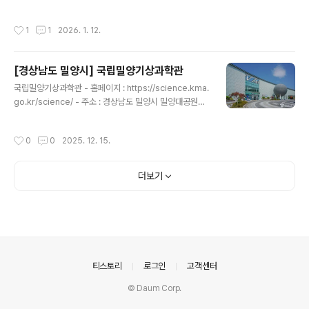
발전사를 한눈에 이해할 수 있다. 전국 최초 공립 한글박물
교(구 단목초등학교)를 리모델링하여 조성된 이곳은 전통
관으로 김해 지역의 문화적 상징물로 자리 잡고 있..
유등을 바탕으로 현대적 미학과 새로운 기술을 결합한 연
작성시간
1
1
2026. 1. 12.
구·창작 거점으로써, 365일 시민과 관광객이 상시로 방문
해 빛의 예술을 경험할 수 있는 지속 가능한 문화콘텐츠 플
랫폼으로 운영되고 있다. 4명의 작가가 상주하여 유등을
[경상남도 밀양시] 국립밀양기상과학관
빚어내며, 공모전 수상작까지 전시되어 있어 다양한 형태
글 내용
의 유등을 보는 재미를 느낄 수 있는 공간이다. 해당 공간에
국립밀양기상과학관 - 홈페이지 : https://science.kma.
서만 맛볼 수 있는 특별한 디저트를 판매 중인 카페도 함께
go.kr/science/ - 주소 : 경상남도 밀양시 밀양대공원로
운영되고 있다. ※ 소개 정보 - 이용시간 : [시설]- 09:00~
84 (교동)알쏭달쏭 어려운 날씨 속 기상과학을 쉽고, 재미
21:00[카페]- 11:00~21:00 (마지막 주..
있게 체험하며 익힐 수 있는 국립밀양기상과학관이다. 기
작성시간
0
0
2025. 12. 15.
상이라는 특화된 주제로 다양한 체험 및 교육을 제공하며
국민과 함께 하는 소통형 기상과학 문화플랫폼 구현을 목
표로 하고 있다. 대형 토네이도와 기상예보관 및 기상캐스
더보기
터 체험 등 다양한 콘텐츠를 통해 그간 궁금했던 기상기후
의 해답을 찾을 수 있다. ※ 소개 정보 - 이용시간 : 10:00~
17:30 (입장 마감 16:30) - 쉬는날 : 매주 월요일 (단, 월
요일이 공휴일인 경우 그 다음의 첫번째 평일 휴관 ) / 1월 1
일 / 설·추석 당일※ 기타 휴관일 ..
의안내
티스토리
로그인
고객센터
© Daum Corp.